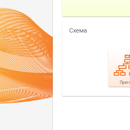
Схема
Прег