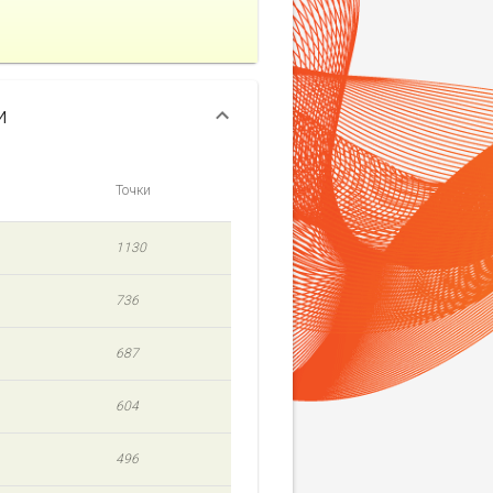
и
Точки
1130
736
687
604
496