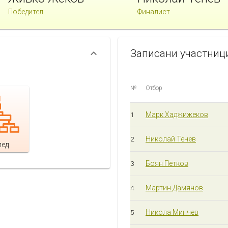
Победител
Финалист
Записани участниц
№
Отбор
Марк Хаджижеков
1
Николай Тенев
2
лед
Боян Петков
3
Мартин Дамянов
4
Никола Минчев
5