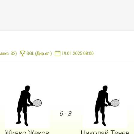
макс.
32
)
SGL
(
Дир.ел.)
19.01.2025 08:00
6
-
3
Живко Жеков
Николай Тенев