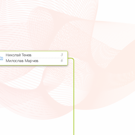
Николай Тенев
3
2h
Милослав Марчев
6