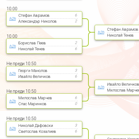
10.00
Стефан Аврамов
6
h2h
Александър Николов
2
Стефан Аврамов
h2h
Николай Тенев
10.00
Борислав Пеев
2
h2h
Николай Тенев
6
Не преди 10.50
Георги Манолов
3
h2h
Ивайло Величков
6
Ивайло Величко
h2h
Милослав Марче
Не преди 10.50
Милослав Марчев
6
h2h
Спас Маринков
0
Не преди 10.50
Николай Дафовски
3
h2h
Светослав Козалиев
6