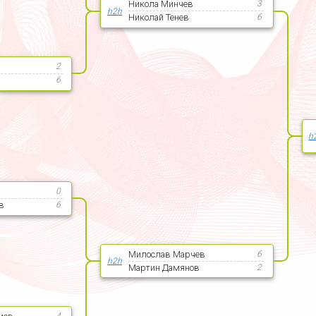
Никола Минчев
3
h2h
Николай Тенев
6
2
6
h
в
0
в
6
Милослав Марчев
6
h2h
Мартин Дамянов
2