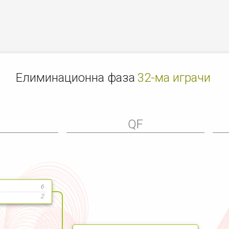
Елиминационна фаза
32-ма играчи
6
QF
6
2