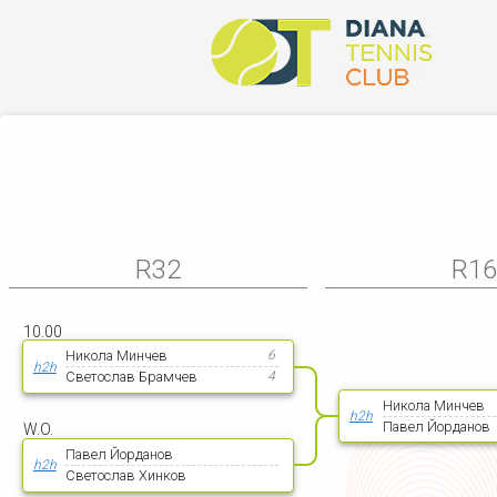
R32
R1
10.00
Никола Минчев
6
h2h
Светослав Брамчев
4
Никола Минчев
h2h
Павел Йорданов
W.O.
Павел Йорданов
h2h
Светослав Хинков