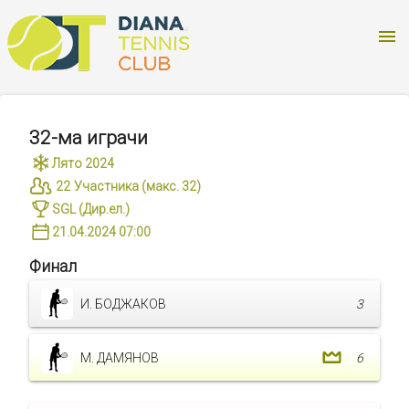
32-ма играчи
Лято 2024
22
Участника (макс.
32
)
SGL
(
Дир.ел.)
21.04.2024 07:00
Финал
И. БОДЖАКОВ
3
М. ДАМЯНОВ
6