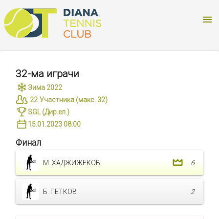
32-ма играчи
Зима 2022
22
Участника (макс.
32
)
SGL
(
Дир.ел.)
15.01.2023 08:00
Финал
М. ХАДЖИЖЕКОВ
6
Б. ПЕТКОВ
2