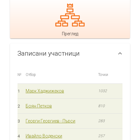
Преглед
Записани участници
№
Отбор
Точки
Марк Хаджижеков
1
1032
Боян Петков
2
810
Георги Георгиев - Пърси
3
283
Ивайло Воденски
4
257