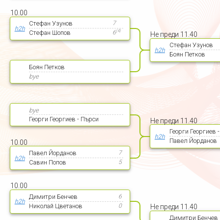
10.00
Стефан Узунов
7
h2h
(
4
)
Стефан Шопов
6
Не преди 11.40
Стефан Узунов
h2h
Боян Петков
Боян Петков
bye
bye
Георги Георгиев - Пърси
Не преди 11.40
Георги Георгиев 
h2h
Павел Йорданов
10.00
Павел Йорданов
7
h2h
Савин Попов
5
10.00
Димитри Бенчев
6
h2h
Николай Цветанов
0
Не преди 11.40
Димитри Бенчев