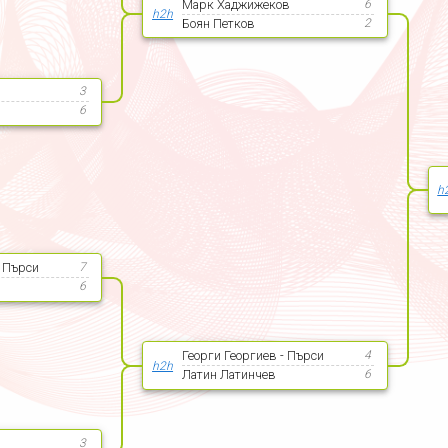
Марк Хаджижеков
6
h2h
Боян Петков
2
3
6
h
- Пърси
7
6
Георги Георгиев - Пърси
4
h2h
Латин Латинчев
6
3