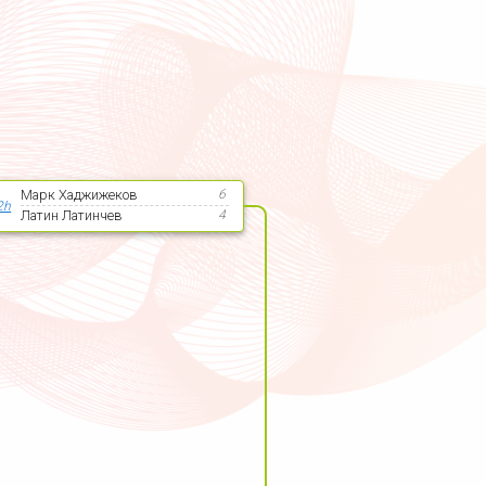
Марк Хаджижеков
6
2h
Латин Латинчев
4