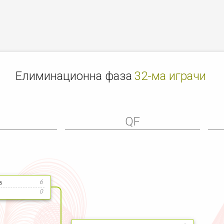
Елиминационна фаза
32-ма играчи
6
QF
в
6
0