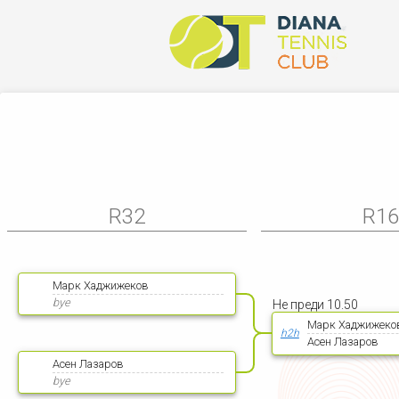
R32
R1
Марк Хаджижеков
bye
Не преди 10.50
Марк Хаджижеко
h2h
Асен Лазаров
Асен Лазаров
bye